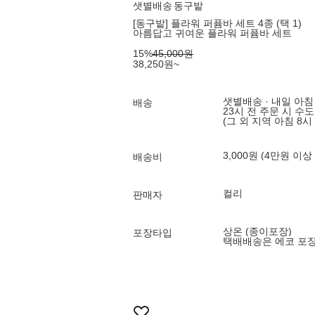
샛별배송
동구밭
[동구밭] 플라워 퍼퓸바 세트 4종 (택 1)
아름답고 귀여운 플라워 퍼퓸바 세트
15
%
45,000
원
38,250
원
~
샛별배송 · 내일 아침
배송
23시 전 주문 시 수
(그 외 지역 아침 8시
3,000원 (4만원 이상
배송비
컬리
판매자
상온 (종이포장)
포장타입
택배배송은 에코 포