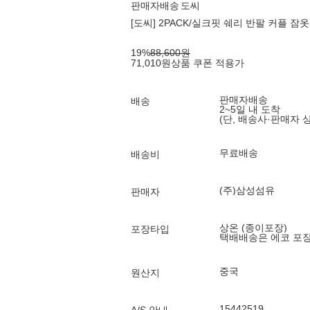
판매자배송
도씨
[도씨] 2PACK/실크핏 쉐리 반팔 커플 잠
19
%
88,600
원
71,010
원
상품 쿠폰 적용가
판매자배송
배송
2~5일 내 도착
(단, 배송사·판매자 
무료배송
배송비
(주)삼성섬유
판매자
상온 (종이포장)
포장타입
택배배송은 에코 포
중국
원산지
15442519