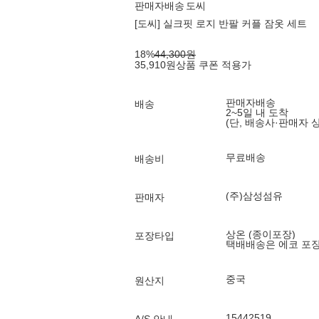
판매자배송
도씨
[도씨] 실크핏 로지 반팔 커플 잠옷 세트
18
%
44,300
원
35,910
원
상품 쿠폰 적용가
판매자배송
배송
2~5일 내 도착
(단, 배송사·판매자 
무료배송
배송비
(주)삼성섬유
판매자
상온 (종이포장)
포장타입
택배배송은 에코 포
중국
원산지
15442519