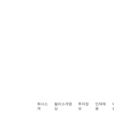
회사소
컬리소개영
투자정
인재채
개
상
보
용