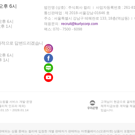
 오후 6시
법인명 (상호) : 주식회사 컬리
사업자등록번호 : 261-81
통신판매업 : 제 2018-서울강남-01646 호
주소 : 서울특별시 강남구 테헤란로 133, 18층(역삼동)
오후 6시
채용문의 :
recruit@kurlycorp.com
오후 1시
팩스: 070 - 7500 - 6098
차적으로 답변드리겠습니
오후 6시
후 1시
 쇼핑몰 서비스 개발·운영
고객님이 현금으로 결제한
물리적 인프라 제외)
채무지급보증 계약을 체
1.15 ~ 2028.01.14
있습니다.
판매되는 상품 중에는 컬리에 입점한 개별 판매자가 판매하는 마켓플레이스(오픈마켓) 상품이 포함되어