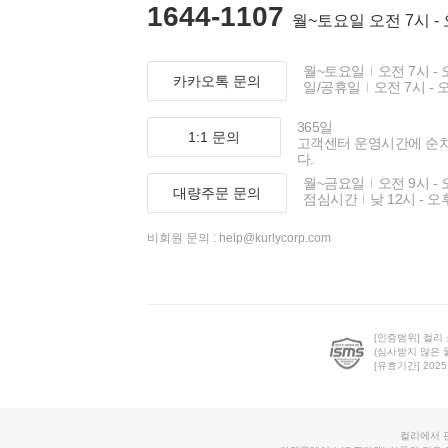
1644-1107
월~토요일 오전 7시 -
월~토요일
오전 7시 - 
카카오톡 문의
일/공휴일
오전 7시 - 
365일
1:1 문의
고객센터 운영시간에 순
다.
월~금요일
오전 9시 - 
대량주문 문의
점심시간
낮 12시 - 오
비회원 문의 :
help@kurlycorp.com
[인증범위] 컬리
(심사받지 않은 
[유효기간] 2025.0
컬리에서 