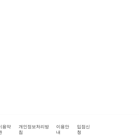
이용약
개인정보처리방
이용안
입점신
관
침
내
청