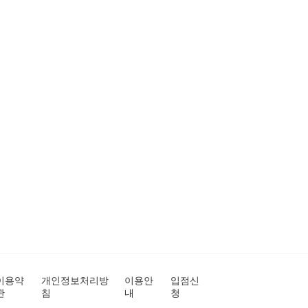
이용약
개인정보처리방
이용안
입점신
관
침
내
청