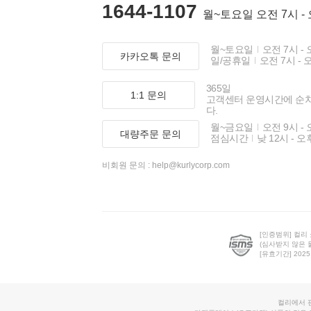
1644-1107
월~토요일 오전 7시 -
월~토요일
오전 7시 - 
카카오톡 문의
일/공휴일
오전 7시 - 
365일
1:1 문의
고객센터 운영시간에 순
다.
월~금요일
오전 9시 - 
대량주문 문의
점심시간
낮 12시 - 오
비회원 문의 :
help@kurlycorp.com
[인증범위] 컬리
(심사받지 않은 
[유효기간] 2025.0
컬리에서 