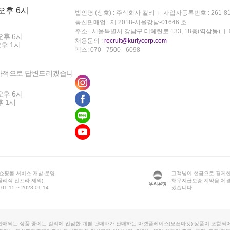
 오후 6시
법인명 (상호) : 주식회사 컬리
사업자등록번호 : 261-81
통신판매업 : 제 2018-서울강남-01646 호
주소 : 서울특별시 강남구 테헤란로 133, 18층(역삼동)
오후 6시
채용문의 :
recruit@kurlycorp.com
오후 1시
팩스: 070 - 7500 - 6098
차적으로 답변드리겠습니
오후 6시
후 1시
 쇼핑몰 서비스 개발·운영
고객님이 현금으로 결제한
물리적 인프라 제외)
채무지급보증 계약을 체
1.15 ~ 2028.01.14
있습니다.
판매되는 상품 중에는 컬리에 입점한 개별 판매자가 판매하는 마켓플레이스(오픈마켓) 상품이 포함되어