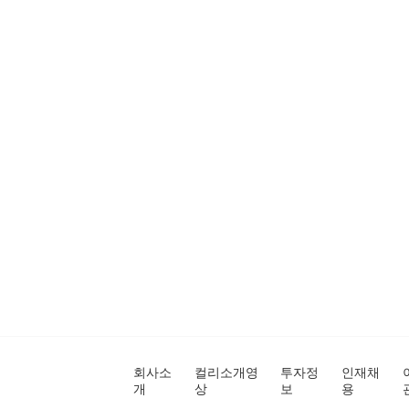
회사소
컬리소개영
투자정
인재채
개
상
보
용