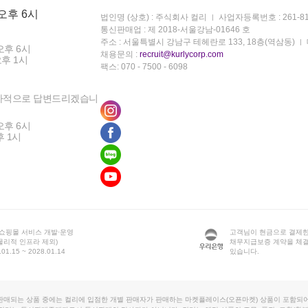
 오후 6시
법인명 (상호) : 주식회사 컬리
사업자등록번호 : 261-81
통신판매업 : 제 2018-서울강남-01646 호
주소 : 서울특별시 강남구 테헤란로 133, 18층(역삼동)
오후 6시
채용문의 :
recruit@kurlycorp.com
오후 1시
팩스: 070 - 7500 - 6098
차적으로 답변드리겠습니
오후 6시
후 1시
 쇼핑몰 서비스 개발·운영
고객님이 현금으로 결제한
물리적 인프라 제외)
채무지급보증 계약을 체
1.15 ~ 2028.01.14
있습니다.
판매되는 상품 중에는 컬리에 입점한 개별 판매자가 판매하는 마켓플레이스(오픈마켓) 상품이 포함되어