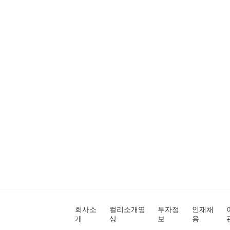
회사소
컬리소개영
투자정
인재채
개
상
보
용