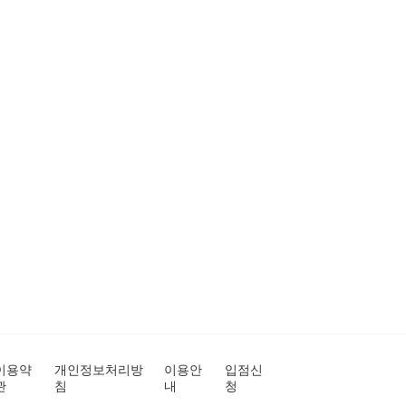
이용약
개인정보처리방
이용안
입점신
관
침
내
청