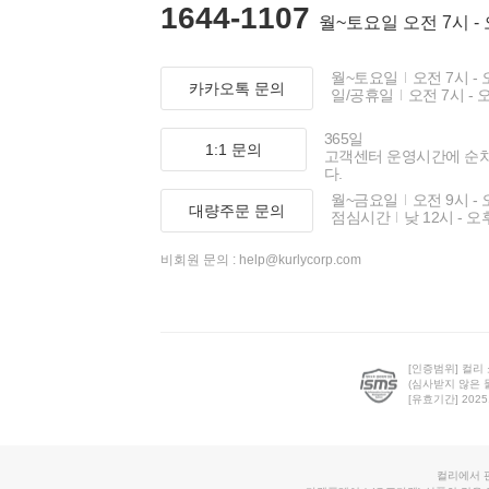
1644-1107
월~토요일 오전 7시 -
월~토요일
오전 7시 - 
카카오톡 문의
일/공휴일
오전 7시 - 
365일
1:1 문의
고객센터 운영시간에 순
다.
월~금요일
오전 9시 - 
대량주문 문의
점심시간
낮 12시 - 오
비회원 문의 :
help@kurlycorp.com
[인증범위] 컬리
(심사받지 않은 
[유효기간] 2025.0
컬리에서 