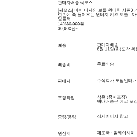
판매자배송
써모스
[써모스] 마이 디자인 보틀 원터치 시즌3 키
한손에 쏙 들어오는 원터치 키즈 보틀 ! 
텀블러
14
%
36,000
원
30,900
원
~
판매자배송
배송
8월 11일(화)
도착 
무료배송
배송비
주식회사 도담인터
판매자
상온 (종이포장)
포장타입
택배배송은 에코 포
상세이미지 참고
중량/용량
제조국 : 말레이시아
원산지