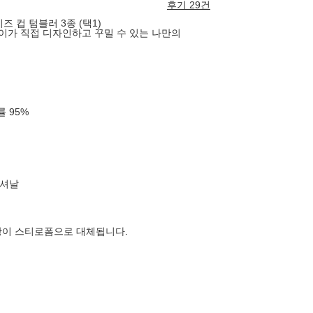
후기 29건
즈 컵 텀블러 3종 (택1)
아이가 직접 디자인하고 꾸밀 수 있는 나만의
확률
95
%
내셔날
장이 스티로폼으로 대체됩니다.