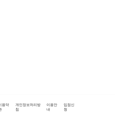
이용약
개인정보처리방
이용안
입점신
관
침
내
청