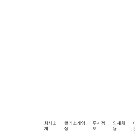
회사소
컬리소개영
투자정
인재채
개
상
보
용