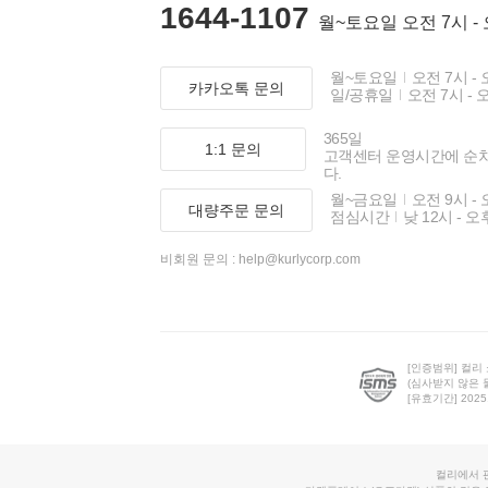
1644-1107
월~토요일 오전 7시 -
월~토요일
오전 7시 - 
카카오톡 문의
일/공휴일
오전 7시 - 
365일
1:1 문의
고객센터 운영시간에 순
다.
월~금요일
오전 9시 - 
대량주문 문의
점심시간
낮 12시 - 오
비회원 문의 :
help@kurlycorp.com
[인증범위] 컬리
(심사받지 않은 
[유효기간] 2025.0
컬리에서 