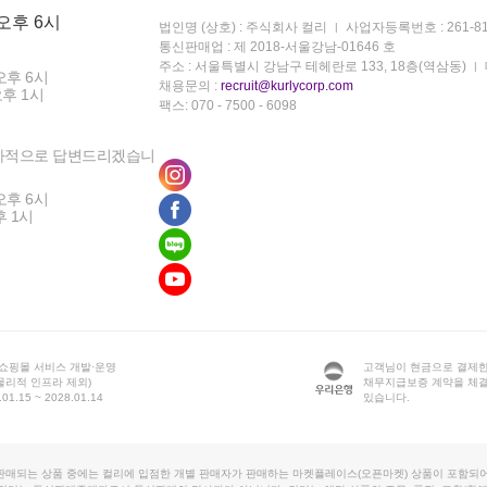
 오후 6시
법인명 (상호) : 주식회사 컬리
사업자등록번호 : 261-81
통신판매업 : 제 2018-서울강남-01646 호
주소 : 서울특별시 강남구 테헤란로 133, 18층(역삼동)
오후 6시
채용문의 :
recruit@kurlycorp.com
오후 1시
팩스: 070 - 7500 - 6098
차적으로 답변드리겠습니
오후 6시
후 1시
 쇼핑몰 서비스 개발·운영
고객님이 현금으로 결제한
물리적 인프라 제외)
채무지급보증 계약을 체
1.15 ~ 2028.01.14
있습니다.
판매되는 상품 중에는 컬리에 입점한 개별 판매자가 판매하는 마켓플레이스(오픈마켓) 상품이 포함되어