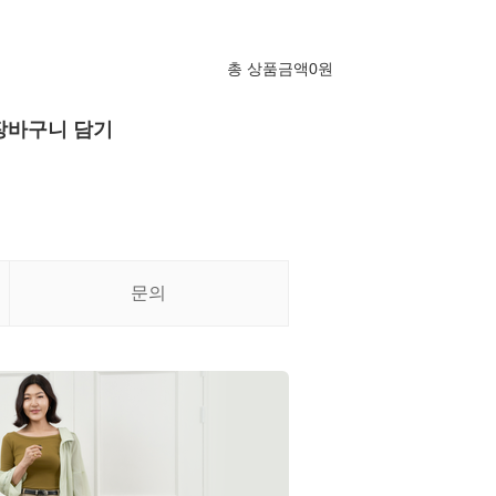
총 상품금액
0
원
장바구니 담기
문의