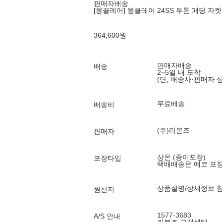
판매자배송
[몽끌레어] 몽클레어 24SS 투톤 패딩 자켓 키링
364,600
원
판매자배송
배송
2~5일 내 도착
(단, 배송사·판매자 
무료배송
배송비
(주)리본즈
판매자
상온 (종이포장)
포장타입
택배배송은 에코 포
상품설명/상세정보 
원산지
1577-3683
A/S 안내