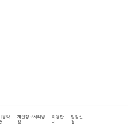
이용약
개인정보처리방
이용안
입점신
관
침
내
청