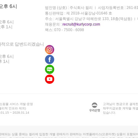
 오후 6시
법인명 (상호) : 주식회사 컬리
사업자등록번호 : 261-81
통신판매업 : 제 2018-서울강남-01646 호
주소 : 서울특별시 강남구 테헤란로 133, 18층(역삼동)
오후 6시
채용문의 :
recruit@kurlycorp.com
오후 1시
팩스: 070 - 7500 - 6098
차적으로 답변드리겠습니
오후 6시
후 1시
 쇼핑몰 서비스 개발·운영
고객님이 현금으로 결제한
물리적 인프라 제외)
채무지급보증 계약을 체
1.15 ~ 2028.01.14
있습니다.
판매되는 상품 중에는 컬리에 입점한 개별 판매자가 판매하는 마켓플레이스(오픈마켓) 상품이 포함되어