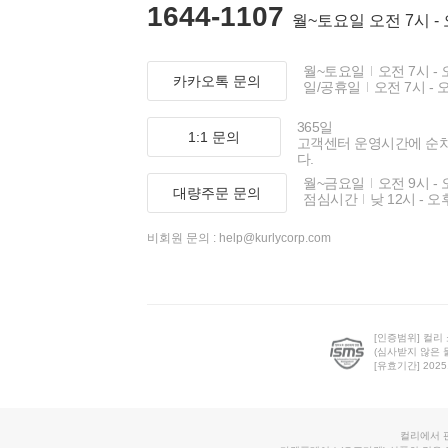
1644-1107
월~토요일 오전 7시 -
월~토요일
오전 7시 - 
카카오톡 문의
일/공휴일
오전 7시 - 
365일
1:1 문의
고객센터 운영시간에 순
다.
월~금요일
오전 9시 - 
대량주문 문의
점심시간
낮 12시 - 오
비회원 문의 :
help@kurlycorp.com
[인증범위] 컬리
(심사받지 않은 
[유효기간] 2025.0
컬리에서 