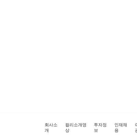
회사소
컬리소개영
투자정
인재채
개
상
보
용