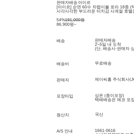
판매자배송
아이르
[아이르] 순면 60수 차렵이불 로라 18종 (택
사각사각한 부드러운 터치감 사계절 호텔
54
%
191,000
원
86,900
원
~
판매자배송
배송
2~5일 내 도착
(단, 배송사·판매자 
무료배송
배송비
제이씨홈 주식회사(JC
판매자
상온 (종이포장)
포장타입
택배배송은 에코 포
국산
원산지
1661-0616
A/S 안내