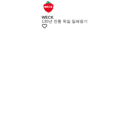
+15%쿠폰
WECK
130년 전통 독일 밀폐용기