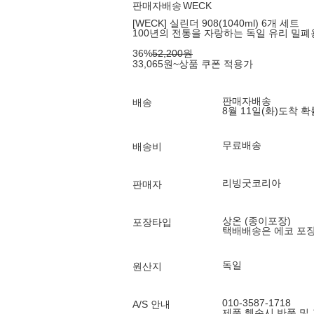
판매자배송
WECK
[WECK] 실린더 908(1040ml) 6개 세트
100년의 전통을 자랑하는 독일 유리 밀
36
%
52,200
원
33,065
원
~
상품 쿠폰 적용가
판매자배송
배송
8월 11일(화)
도착 
무료배송
배송비
리빙굿코리아
판매자
상온 (종이포장)
포장타입
택배배송은 에코 포
독일
원산지
010-3587-1718
A/S 안내
제품 훼손시 반품 및