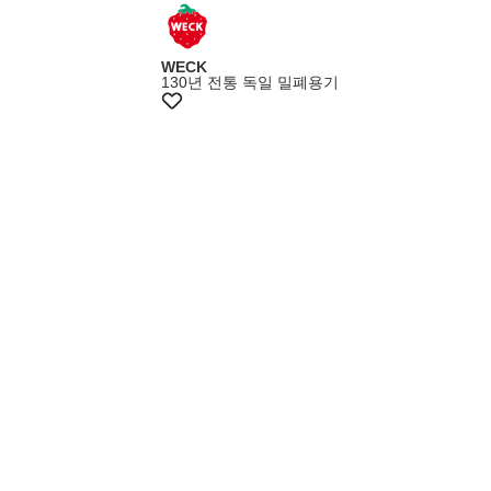
+15%쿠폰
WECK
130년 전통 독일 밀폐용기