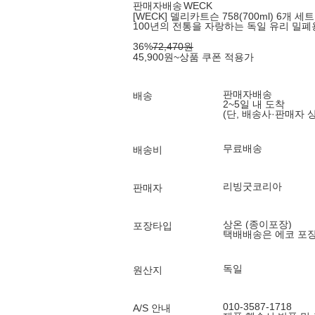
판매자배송
WECK
[WECK] 델리카트슨 758(700ml) 6개 세트
100년의 전통을 자랑하는 독일 유리 밀
36
%
72,470
원
45,900
원
~
상품 쿠폰 적용가
판매자배송
배송
2~5일 내 도착
(단, 배송사·판매자 
무료배송
배송비
리빙굿코리아
판매자
상온 (종이포장)
포장타입
택배배송은 에코 포
독일
원산지
010-3587-1718
A/S 안내