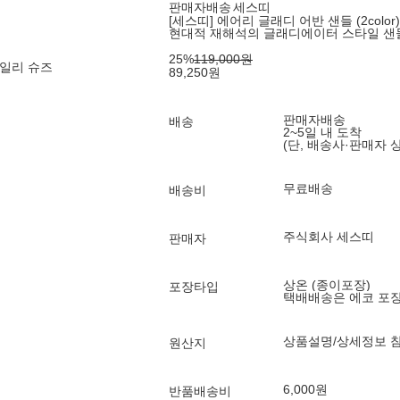
판매자배송
세스띠
[세스띠] 에어리 글래디 어반 샌들 (2color)
현대적 재해석의 글래디에이터 스타일 샌
25
%
119,000
원
일리 슈즈
89,250
원
판매자배송
배송
2~5일 내 도착
(단, 배송사·판매자 
무료배송
배송비
주식회사 세스띠
판매자
상온 (종이포장)
포장타입
택배배송은 에코 포
상품설명/상세정보 
원산지
6,000원
반품배송비