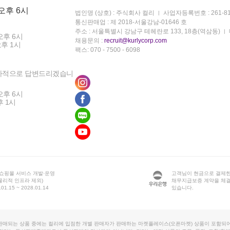
 오후 6시
법인명 (상호) : 주식회사 컬리
사업자등록번호 : 261-81
통신판매업 : 제 2018-서울강남-01646 호
주소 : 서울특별시 강남구 테헤란로 133, 18층(역삼동)
오후 6시
채용문의 :
recruit@kurlycorp.com
오후 1시
팩스: 070 - 7500 - 6098
차적으로 답변드리겠습니
오후 6시
후 1시
 쇼핑몰 서비스 개발·운영
고객님이 현금으로 결제한
물리적 인프라 제외)
채무지급보증 계약을 체
1.15 ~ 2028.01.14
있습니다.
판매되는 상품 중에는 컬리에 입점한 개별 판매자가 판매하는 마켓플레이스(오픈마켓) 상품이 포함되어