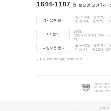
1644-1107
월~토요일 오전 7시 -
월~토요일
오전 7시 - 
카카오톡 문의
일/공휴일
오전 7시 - 
365일
1:1 문의
고객센터 운영시간에 순
다.
월~금요일
오전 9시 - 
대량주문 문의
점심시간
낮 12시 - 오
비회원 문의 :
help@kurlycorp.com
[인증범위] 컬리
(심사받지 않은 
[유효기간] 2025.0
컬리에서 