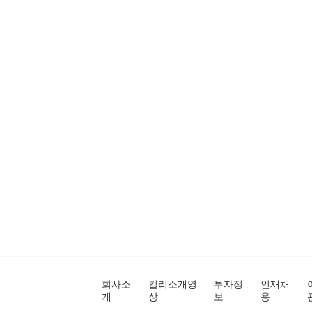
회사소
컬리소개영
투자정
인재채
개
상
보
용