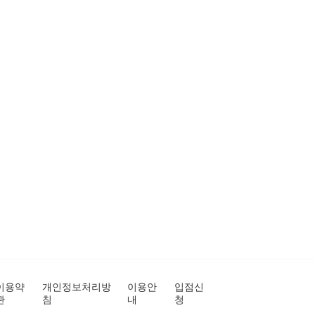
이용약
개인정보처리방
이용안
입점신
관
침
내
청