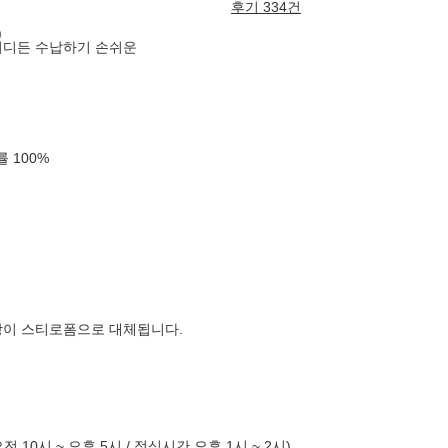
후기 334건
)
어디든 수납하기 손쉬운
확률
100
%
장이 스티로폼으로 대체됩니다.
10시 ~ 오후 5시 / 점심시간 오후 1시 ~ 2시)