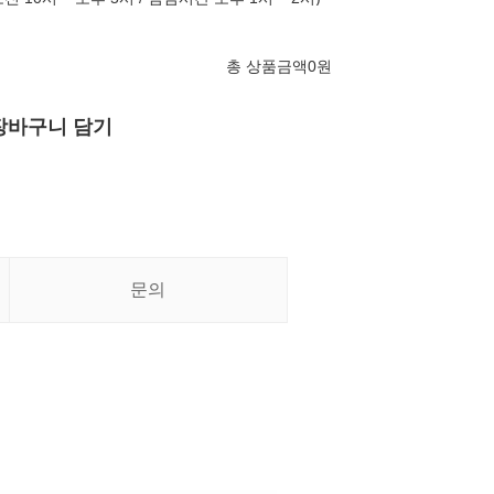
총 상품금액
0
원
장바구니 담기
문의