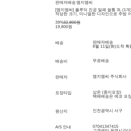
판매자배송
엠지엠씨
[엠지엠씨] 플루딕 진공 밀폐 쌀통 3L (1개
적당한 크기, 미니멀한 디자인으로 주방 
39
%
32,800
원
19,800
원
판매자배송
배송
8월 11일(화)
도착 
무료배송
배송비
엠지엠씨 주식회사
판매자
상온 (종이포장)
포장타입
택배배송은 에코 포
인천광역시 서구
원산지
07041347415
A/S 안내
고객센터 운영시간(오전 