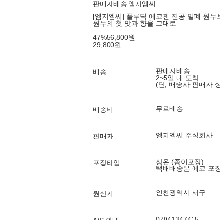
판매자배송
엠지엠씨
[엠지엠씨] 플루딕 에코젠 진공 밀폐 원두보
원두의 첫 맛과 향을 그대로
47
%
56,800
원
29,800
원
판매자배송
배송
2~5일 내 도착
(단, 배송사·판매자 
무료배송
배송비
엠지엠씨 주식회사
판매자
상온 (종이포장)
포장타입
택배배송은 에코 포
인천광역시 서구
원산지
07041347415