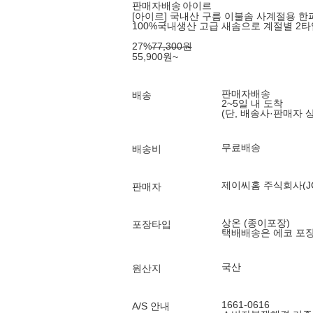
판매자배송
아이르
[아이르] 국내산 구름 이불솜 사계절용 한파
100%국내생산 고급 새솜으로 계절별 2
27
%
77,300
원
55,900
원
~
판매자배송
배송
2~5일 내 도착
(단, 배송사·판매자 
무료배송
배송비
제이씨홈 주식회사(JC
판매자
상온 (종이포장)
포장타입
택배배송은 에코 포
국산
원산지
1661-0616
A/S 안내