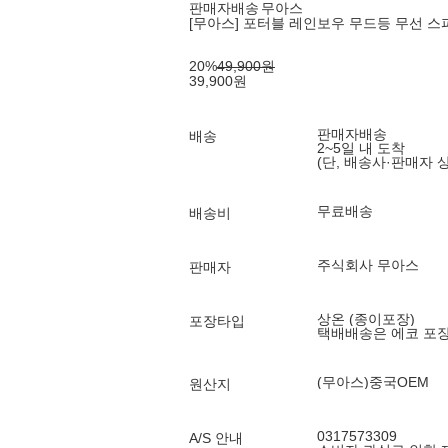
판매자배송
무아스
[무아스] 포터블 레인보우 무드등 무선 스피
20
%
49,900
원
39,900
원
판매자배송
배송
2~5일 내 도착
(단, 배송사·판매자 
무료배송
배송비
주식회사 무아스
판매자
상온 (종이포장)
포장타입
택배배송은 에코 포
(무아스)중국OEM
원산지
0317573309
A/S 안내