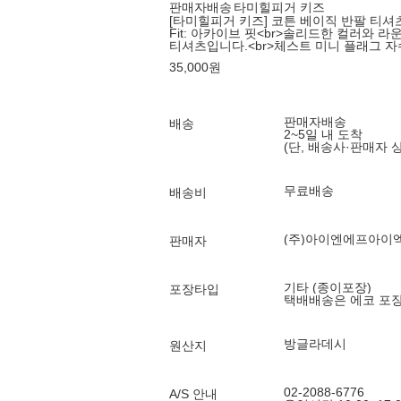
판매자배송
타미힐피거 키즈
[타미힐피거 키즈] 코튼 베이직 반팔 티셔츠 
Fit: 아카이브 핏<br>솔리드한 컬러와 
티셔츠입니다.<br>체스트 미니 플래그 자
35,000
원
판매자배송
배송
2~5일 내 도착
(단, 배송사·판매자 
무료배송
배송비
(주)아이엔에프아이
판매자
기타 (종이포장)
포장타입
택배배송은 에코 포
방글라데시
원산지
02-2088-6776
A/S 안내