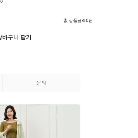
00
총 상품금액
0
원
장바구니 담기
문의