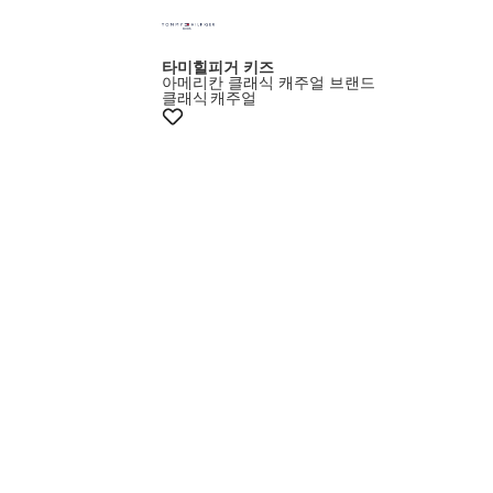
타미힐피거 키즈
아메리칸 클래식 캐주얼 브랜드
클래식
캐주얼