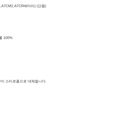
M4,A7CM2,A7CR배터리) (단품)
확률
100
%
장이 스티로폼으로 대체됩니다.