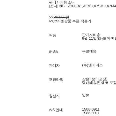
판매자배송
소니
[소니] NP-FZ100(A1,A9M3,A7SM3,A7
5
%
72,900
원
69,255
원
상품 쿠폰 적용가
판매자배송
배송
8월 11일(화)
도착 
무료배송
배송비
(주)앤커머스
판매자
상온 (종이포장)
포장타입
택배배송은 에코 포
일본
원산지
1588-0911
A/S 안내
1588-0911