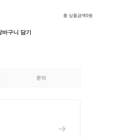
총 상품금액
0
원
장바구니 담기
문의