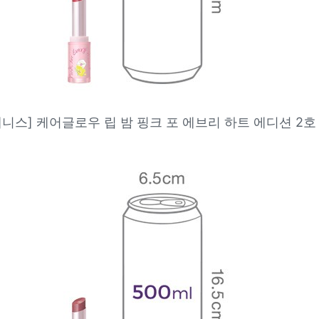
니스] 케어글로우 립 밤 핑크 포 에브리 하트 에디션 2호