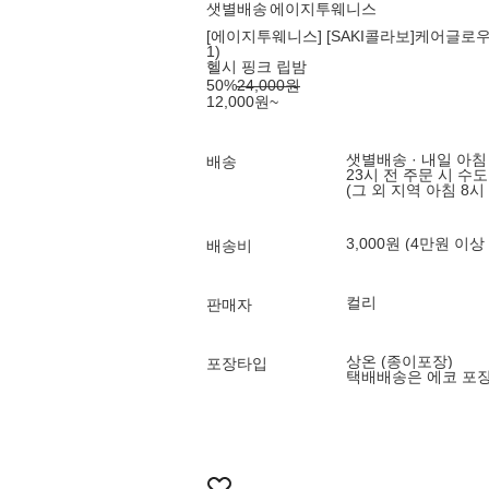
샛별배송
에이지투웨니스
[에이지투웨니스] [SAKI콜라보]케어글로우
1)
헬시 핑크 립밤
50
%
24,000
원
12,000
원
~
샛별배송 · 내일 아침
배송
23시 전 주문 시 수
(그 외 지역 아침 8시
3,000원 (4만원 이상
배송비
컬리
판매자
상온 (종이포장)
포장타입
택배배송은 에코 포