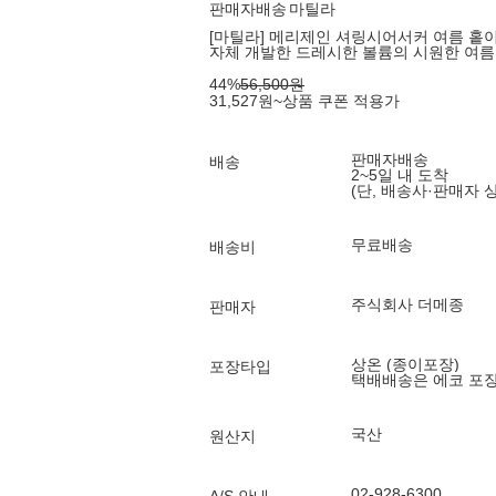
판매자배송
마틸라
[마틸라] 메리제인 셔링시어서커 여름 홑이불세
자체 개발한 드레시한 볼륨의 시원한 여
44
%
56,500
원
31,527
원
~
상품 쿠폰 적용가
판매자배송
배송
2~5일 내 도착
(단, 배송사·판매자 
무료배송
배송비
주식회사 더메종
판매자
상온 (종이포장)
포장타입
택배배송은 에코 포
국산
원산지
02-928-6300