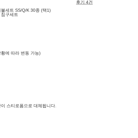
후기 4건
트 SS/Q/K 30종 (택1)
름 침구세트
상황에 따라 변동 가능)
장이 스티로폼으로 대체됩니다.