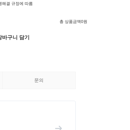
쟁해결 규정에 따름
총 상품금액
0
원
장바구니 담기
문의