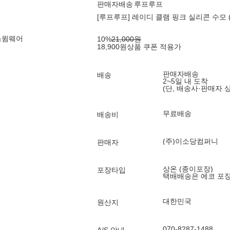
판매자배송
루프루프
[루프루프] 레이디 클램 핑크 실리콘 수모 (On
스윔웨어
10
%
21,000
원
18,900
원
상품 쿠폰 적용가
판매자배송
배송
2~5일 내 도착
(단, 배송사·판매자 
무료배송
배송비
(주)이소당컴퍼니
판매자
상온 (종이포장)
포장타입
택배배송은 에코 포
대한민국
원산지
070-8287-1488