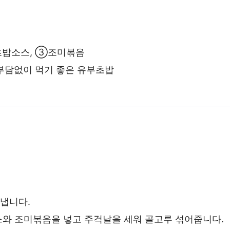
부초밥소스, ③조미볶음
로 부담없이 먹기 좋은 유부초밥
냅니다.
소스와 조미볶음을 넣고 주걱날을 세워 골고루 섞어줍니다.