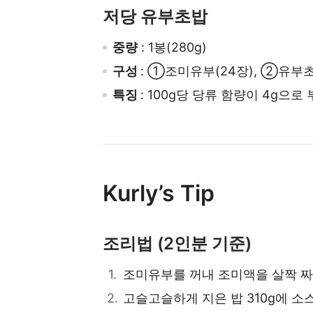
저당 유부초밥
중량
: 1봉(280g)
구성
: ①조미유부(24장), ②유
특징
: 100g당 당류 함량이 4g으
Kurly’s Tip
조리법 (2인분 기준)
조미유부를 꺼내 조미액을 살짝 짜
고슬고슬하게 지은 밥 310g에 