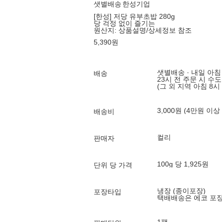
샛별배송
한성기업
[한성] 저당 유부초밥 280g
당 걱정 없이 즐기는
원산지:
상품설명/상세정보 참조
5,390
원
샛별배송 · 내일 아침
배송
23시 전 주문 시 수
(그 외 지역 아침 8시
3,000원 (4만원 이상
배송비
컬리
판매자
100g 당 1,925원
단위 당 가격
냉장 (종이포장)
포장타입
택배배송은 에코 포