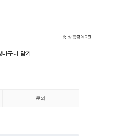
총 상품금액
0
원
장바구니 담기
문의