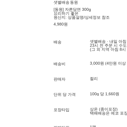
샛별배송
동원
[동원] 자른당면 300g
요리하기 좋은
원산지:
상품설명/상세정보 참조
4,980
원
샛별배송 · 내일 아침
배송
23시 전 주문 시 수
(그 외 지역 아침 8시
3,000원 (4만원 이상
배송비
컬리
판매자
100g 당 1,660원
단위 당 가격
상온 (종이포장)
포장타입
택배배송은 에코 포