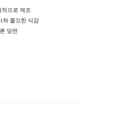
위생적으로 제조
거쳐 쫄깃한 식감
른 당면