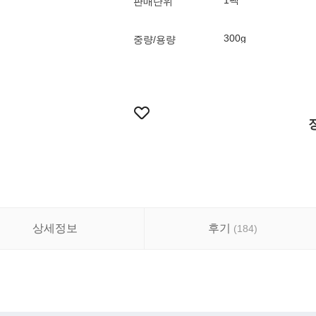
1팩
판매단위
300g
중량/용량
상세정보
후기
(
184
)