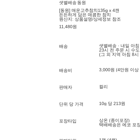
샛별배송
동원
[동원] 매운고추참치135g x 4캔
든든하게 담은 매콤한 참치
원산지:
상품설명/상세정보 참조
11,480
원
샛별배송 · 내일 아침
배송
23시 전 주문 시 수
(그 외 지역 아침 8시
3,000원 (4만원 이상
배송비
컬리
판매자
10g 당 213원
단위 당 가격
상온 (종이포장)
포장타입
택배배송은 에코 포