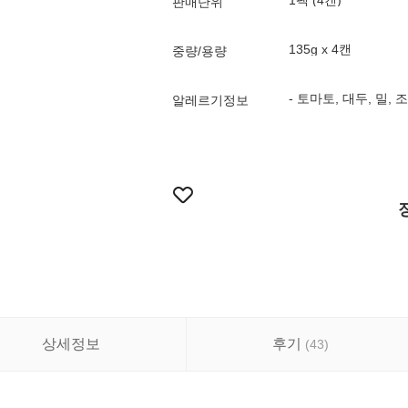
1팩 (4캔)
판매단위
135g x 4캔
중량/용량
- 토마토, 대두, 밀, 
알레르기정보
상세정보
후기
(
43
)