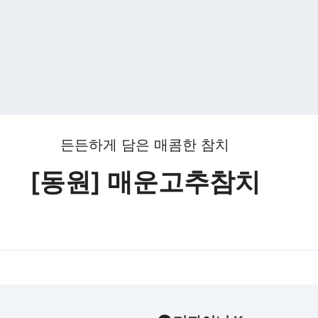
든든하게 담은 매콤한 참치
[동원] 매운고추참치