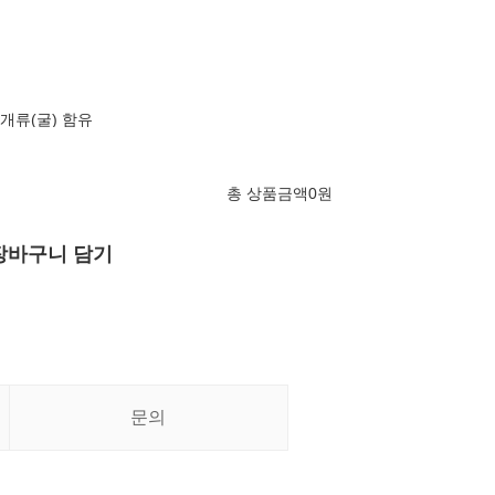
조개류(굴) 함유
총 상품금액
0
원
장바구니 담기
문의