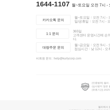
1644-1107
월~토요일 오전 7시 -
월~토요일
오전 7시 - 
카카오톡 문의
일/공휴일
오전 7시 - 
365일
1:1 문의
고객센터 운영시간에 순
다.
월~금요일
오전 9시 - 
대량주문 문의
점심시간
낮 12시 - 오
비회원 문의 :
help@kurlycorp.com
[인증범위] 컬리
(심사받지 않은 
[유효기간] 2025.0
컬리에서 