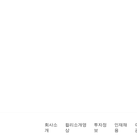
회사소
컬리소개영
투자정
인재채
개
상
보
용