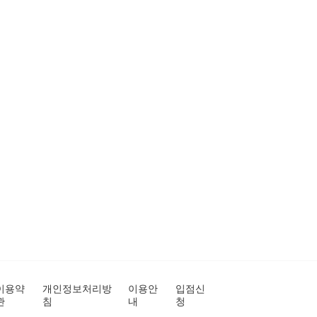
이용약
개인정보처리방
이용안
입점신
관
침
내
청