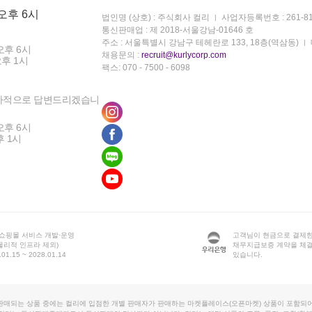
 오후 6시
법인명 (상호) : 주식회사 컬리
사업자등록번호 : 261-81
통신판매업 : 제 2018-서울강남-01646 호
주소 : 서울특별시 강남구 테헤란로 133, 18층(역삼동)
오후 6시
채용문의 :
recruit@kurlycorp.com
오후 1시
팩스: 070 - 7500 - 6098
차적으로 답변드리겠습니
오후 6시
후 1시
 쇼핑몰 서비스 개발·운영
고객님이 현금으로 결제한
물리적 인프라 제외)
채무지급보증 계약을 체
1.15 ~ 2028.01.14
있습니다.
판매되는 상품 중에는 컬리에 입점한 개별 판매자가 판매하는 마켓플레이스(오픈마켓) 상품이 포함되어