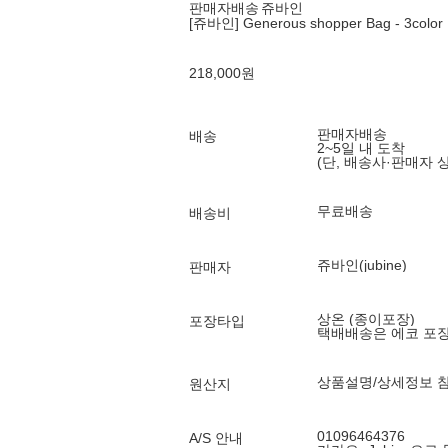
판매자배송
쥬바인
[쥬바인] Generous shopper Bag - 3color
218,000
원
판매자배송
배송
2~5일 내 도착
(단, 배송사·판매자 
무료배송
배송비
쥬바인(jubine)
판매자
상온 (종이포장)
포장타입
택배배송은 에코 포
상품설명/상세정보 
원산지
01096464376
A/S 안내