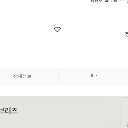
카카오- Jubine으로
상세정보
후기