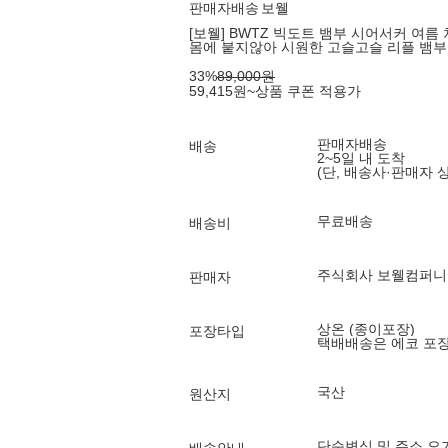
판매자배송
보웰
[보웰] BWTZ 빅도트 뱀부 시어서커 여름 차
몸에 붙지않아 시원한 고슬고슬 리플 뱀부
33
%
89,000
원
59,415
원
~
상품 쿠폰 적용가
판매자배송
배송
2~5일 내 도착
(단, 배송사·판매자 
무료배송
배송비
주식회사 보웰컴퍼니
판매자
상온 (종이포장)
포장타입
택배배송은 에코 포
국산
원산지
단순변심 및 주소 오