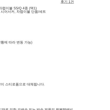
후기 1건
렵이불 SS/Q 4종 (택1)
 시어서커, 차렵이불 단품/세트
상황에 따라 변동 가능)
장이 스티로폼으로 대체됩니다.
기재로 인한 오배송 또는 반송 제품의 왕복택배비