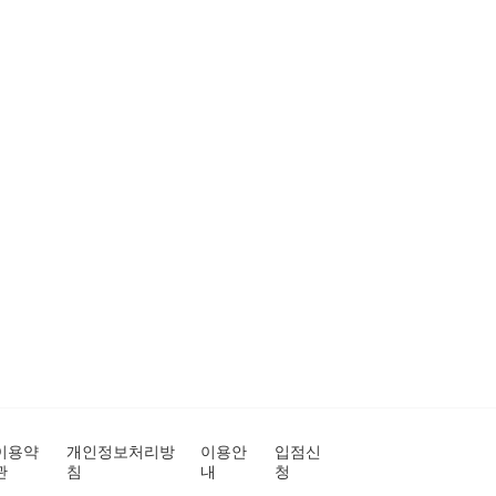
이용약
개인정보처리방
이용안
입점신
관
침
내
청