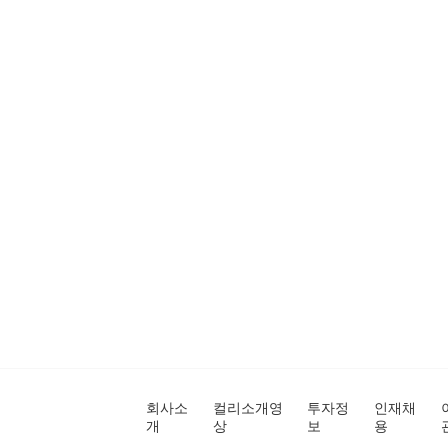
회사소
컬리소개영
투자정
인재채
개
상
보
용