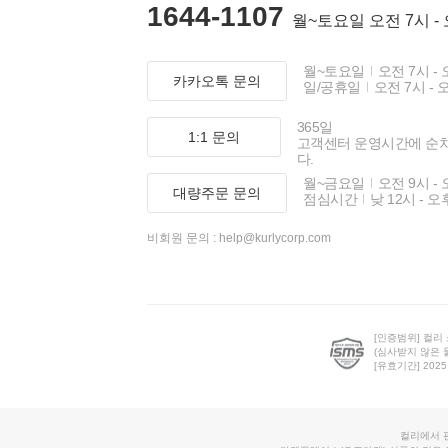
1644-1107
월~토요일 오전 7시 -
월~토요일
오전 7시 - 
카카오톡 문의
일/공휴일
오전 7시 - 
365일
1:1 문의
고객센터 운영시간에 순
다.
월~금요일
오전 9시 - 
대량주문 문의
점심시간
낮 12시 - 오
비회원 문의 :
help@kurlycorp.com
[인증범위] 컬리
(심사받지 않은 
[유효기간] 2025.0
컬리에서 