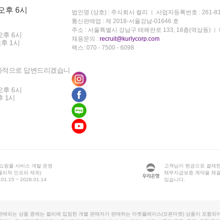
 오후 6시
법인명 (상호) : 주식회사 컬리
사업자등록번호 : 261-81
통신판매업 : 제 2018-서울강남-01646 호
주소 : 서울특별시 강남구 테헤란로 133, 18층(역삼동)
오후 6시
채용문의 :
recruit@kurlycorp.com
오후 1시
팩스: 070 - 7500 - 6098
차적으로 답변드리겠습니
오후 6시
후 1시
 쇼핑몰 서비스 개발·운영
고객님이 현금으로 결제한
물리적 인프라 제외)
채무지급보증 계약을 체
1.15 ~ 2028.01.14
있습니다.
판매되는 상품 중에는 컬리에 입점한 개별 판매자가 판매하는 마켓플레이스(오픈마켓) 상품이 포함되어