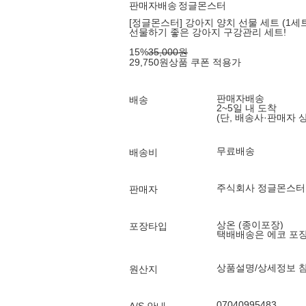
판매자배송
정글몬스터
[정글몬스터] 강아지 양치 선물 세트 (1세
선물하기 좋은 강아지 구강관리 세트!
15
%
35,000
원
29,750
원
상품 쿠폰 적용가
판매자배송
배송
2~5일 내 도착
(단, 배송사·판매자 
무료배송
배송비
주식회사 정글몬스터
판매자
상온 (종이포장)
포장타입
택배배송은 에코 포
상품설명/상세정보 
원산지
07040995483