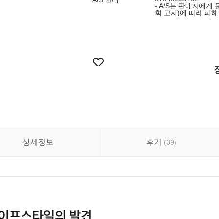
A/S 안내
- A/S는 판매자에
회 고시)에 따라 피
상세정보
후기
(
39
)