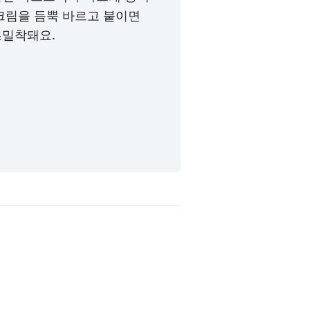
크림을 듬뿍 바르고 붙이면
초밀착돼요.