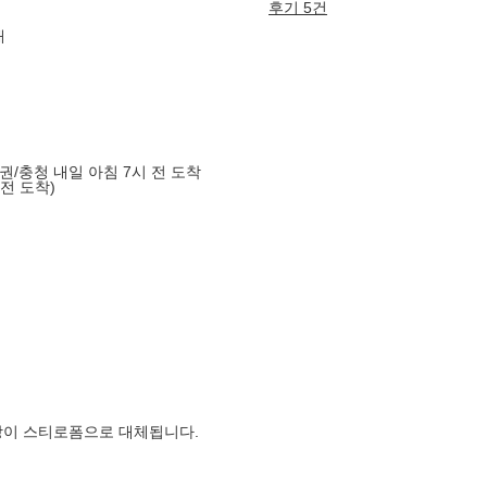
후기 5건
매
도권/충청 내일 아침 7시 전 도착
 전 도착)
장이 스티로폼으로 대체됩니다.