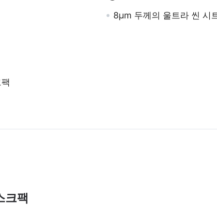
8μm 두께의 울트라 씬 시
크팩
스크팩