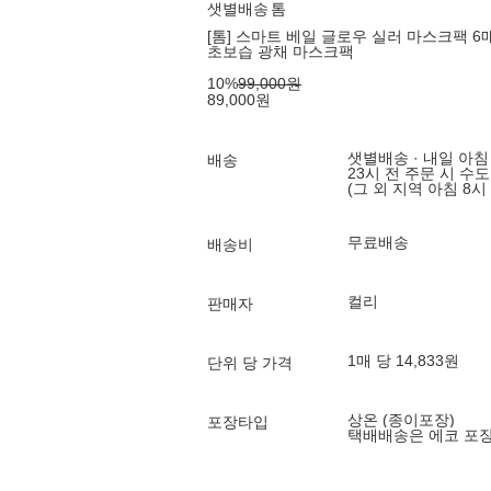
샛별배송
톰
[톰] 스마트 베일 글로우 실러 마스크팩 6
초보습 광채 마스크팩
10
%
99,000
원
89,000
원
샛별배송 · 내일 아침
배송
23시 전 주문 시 수
(그 외 지역 아침 8시
무료배송
배송비
컬리
판매자
1매 당 14,833원
단위 당 가격
상온 (종이포장)
포장타입
택배배송은 에코 포