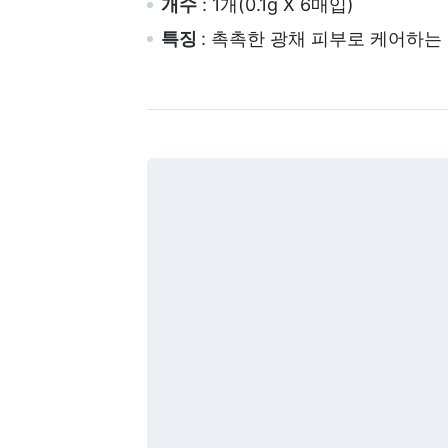
개수
: 1개(0.1g X 6매입)
특징
: 촉촉한 광채 피부로 케어하는