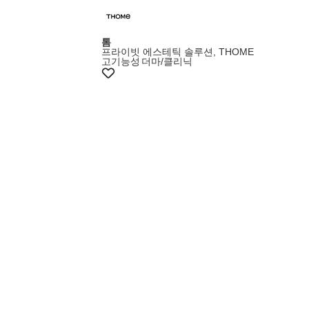
톰
프라이빗 에스테틱 솔루션, THOME
고기능성
더마/클리닉