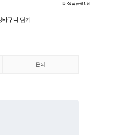
총 상품금액
0
원
장바구니 담기
문의