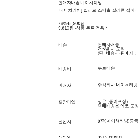
판매자배송
네이쳐리빙
[네이쳐리빙] 릴리브 스팀홀 실리콘 접이식 밀
78
%
45,900
원
9,810
원
~
상품 쿠폰 적용가
판매자배송
배송
2~5일 내 도착
(단, 배송사·판매자 
무료배송
배송비
주식회사 네이쳐리빙
판매자
상온 (종이포장)
포장타입
택배배송은 에코 포
((주)네이쳐리빙)중
원산지
0313818982