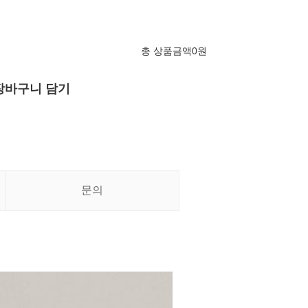
총 상품금액
0
원
장바구니 담기
문의