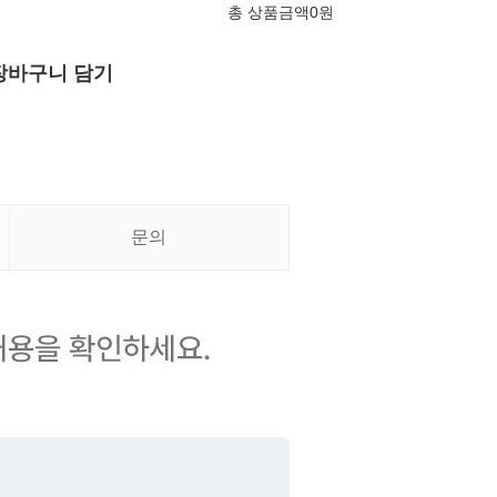
총 상품금액
0
원
장바구니 담기
문의