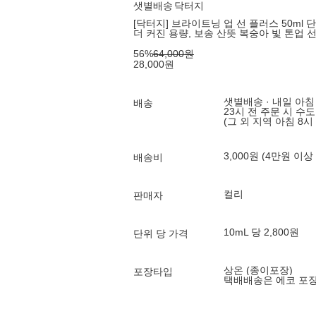
샛별배송
닥터지
[닥터지] 브라이트닝 업 선 플러스 50ml 단
더 커진 용량, 보송 산뜻 복숭아 빛 톤업 
56
%
64,000
원
28,000
원
샛별배송 · 내일 아침
배송
23시 전 주문 시 수
(그 외 지역 아침 8시
3,000원 (4만원 이상
배송비
컬리
판매자
10mL 당 2,800원
단위 당 가격
상온 (종이포장)
포장타입
택배배송은 에코 포