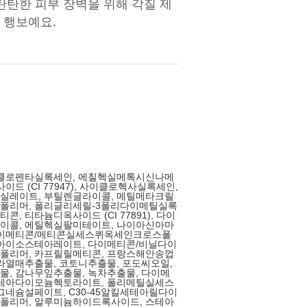
탄탄한 피부 장벽을 위해 각질 제
 행보예요.
이클로펜타실록세인, 에칠헥실메톡시신나메
이드 (CI 77947), 사이클로헥사실록세인,
실레이트, 부틸렌글라이콜, 메틸메타크릴
폴리머, 폴리글리세릴-3폴리다이메틸실록
, 티타늄디옥사이드 (CI 77891), 다이
이콜, 에틸헥실팔미테이트, 나이아신아마
다이메티콘/메티콘실세스퀴옥세인크로스폴
탄아이소스테아레이트, 다이메티콘/비닐다이
폴리머, 카프릴릴메티콘, 프랑스해안송껍
라열매추출물, 코토니추출물, 포도씨오일,
, 감나무잎추출물, 녹차추출물, 다이메
스테아다이모늄헥토라이트, 폴리메틸실세스
그네슘설페이트, C30-45알킬세테아릴다이
폴리머, 알루미늄하이드록사이드, 스테아