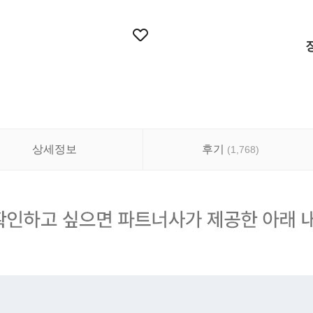
상세정보
후기
(
1,768
)