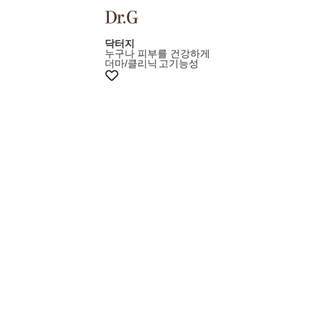
+10%쿠폰
닥터지
누구나 피부를 건강하게
더마/클리닉
고기능성