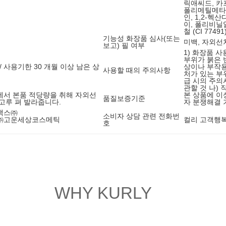
릭애씨드, 
폴리메틸메타
인, 1,2-
이, 폴리비닐알
철 (CI 77491
기능성 화장품 심사(또는
미백, 자외선
보고) 필 여부
1) 화장품 
부위가 붉은 
/ 사용기한 30 개월 이상 남은 상
상이나 부작용
사용할 때의 주의사항
처가 있는 부위
급 시의 주의
관할 것 나)
에서 본품 적당량을 취해 자외선
본 상품에 이
품질보증기준
고루 펴 발라줍니다.
자 분쟁해결 
맥스㈜
소비자 상담 관련 전화번
 ㈜고운세상코스메틱
컬리 고객행복센
호
WHY KURLY