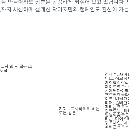
품을 만들더라도 성분을 꼼꼼하게 되짚어 보고 있답니다. 
차단까지 세심하게 설계한 닥터지만의 캠페인도 관심이 가는
이트닝 업 선 플러스
50ml
정제수, 사
이트, 징크옥사
에칠헥실살리
레이트크로스
시에틸다이메티콘
프로필렌글라
이드, 비닐
리머, 솔비
메티콘크로스
기재 · 표시하여야 하는
질추출물, 타
모든 성분
밀몽화꽃추출물
티콘, 다이
퀴옥세인, 마
메티콘크로스