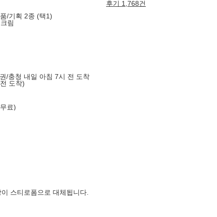
후기 1,768건
품/기획 2종 (택1)
선크림
도권/충청 내일 아침 7시 전 도착
 전 도착)
 무료)
장이 스티로폼으로 대체됩니다.