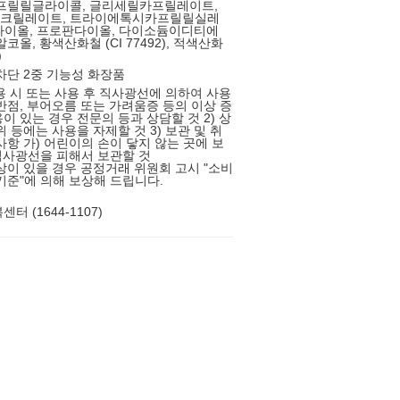
카프릴릴글라이콜, 글리세릴카프릴레이트,
크릴레이트, 트라이에톡시카프릴릴실레
헥산다이올, 프로판다이올, 다이소듐이디티에
코올, 황색산화철 (CI 77492), 적색산화
)
차단 2중 기능성 화장품
사용 시 또는 사용 후 직사광선에 의하여 사용
반점, 부어오름 또는 가려움증 등의 이상 증
이 있는 경우 전문의 등과 상담할 것 2) 상
 등에는 사용을 자제할 것 3) 보관 및 취
사항 가) 어린이의 손이 닿지 않는 곳에 보
 직사광선을 피해서 보관할 것
상이 있을 경우 공정거래 위원회 고시 "소비
기준"에 의해 보상해 드립니다.
터 (1644-1107)