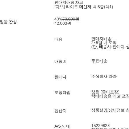
판매자배송
자브
[자브] 라이트 메신저 백 5종(택1)
40
%
70,000
원
일을 완성
42,000
원
판매자배송
배송
2~5일 내 도착
(단, 배송사·판매자 
무료배송
배송비
주식회사 라라
판매자
상온 (종이포장)
포장타입
택배배송은 에코 포
상품설명/상세정보 
원산지
15229823
A/S 안내