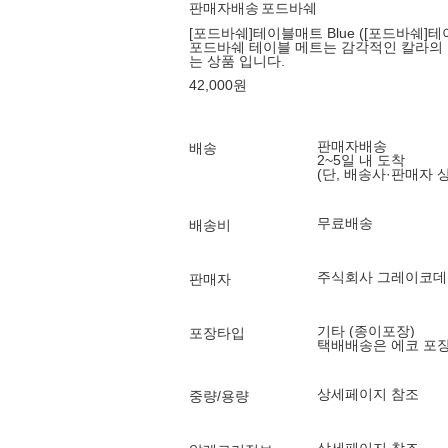
판매자배송
포드바쉐
[포드바쉐]테이블매트 Blue ([포드바쉐]테이
포드바쉐 테이블 메트는 감각적인 칼라의 
는 상품 입니다.
42,000
원
판매자배송
배송
2~5일 내 도착
(단, 배송사·판매자 
무료배송
배송비
주식회사 그레이코데
판매자
기타 (종이포장)
포장타입
택배배송은 에코 포
상세페이지 참조
중량/용량