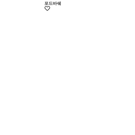
포드바쉐
+15%쿠폰