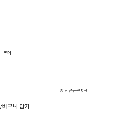
이 코데
총 상품금액
0
원
장바구니 담기