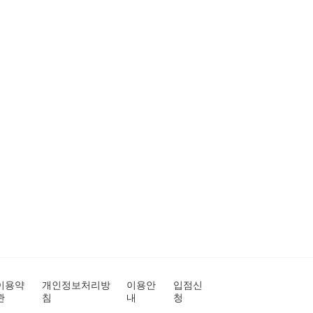
이용약
개인정보처리방
이용안
입점신
관
침
내
청