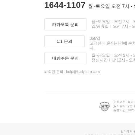
1644-1107
월~토요일 오전 7시 -
월~토요일
오전 7시 - 
카카오톡 문의
일/공휴일
오전 7시 - 
365일
1:1 문의
고객센터 운영시간에 순
다.
월~금요일
오전 9시 - 
대량주문 문의
점심시간
낮 12시 - 오
비회원 문의 :
help@kurlycorp.com
[인증범위] 컬리
(심사받지 않은 
[유효기간] 2025.0
컬리에서 