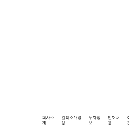
회사소
컬리소개영
투자정
인재채
개
상
보
용