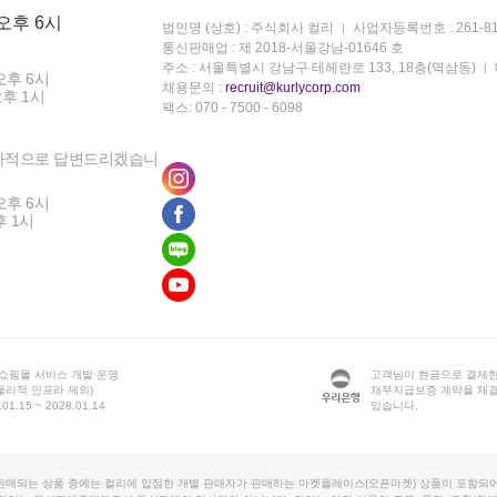
 오후 6시
법인명 (상호) : 주식회사 컬리
사업자등록번호 : 261-81
통신판매업 : 제 2018-서울강남-01646 호
주소 : 서울특별시 강남구 테헤란로 133, 18층(역삼동)
오후 6시
채용문의 :
recruit@kurlycorp.com
오후 1시
팩스: 070 - 7500 - 6098
차적으로 답변드리겠습니
오후 6시
후 1시
 쇼핑몰 서비스 개발·운영
고객님이 현금으로 결제한
물리적 인프라 제외)
채무지급보증 계약을 체
1.15 ~ 2028.01.14
있습니다.
판매되는 상품 중에는 컬리에 입점한 개별 판매자가 판매하는 마켓플레이스(오픈마켓) 상품이 포함되어