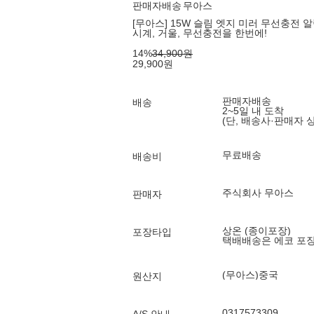
판매자배송
무아스
[무아스] 15W 슬림 엣지 미러 무선충전
시계, 거울, 무선충전을 한번에!
14
%
34,900
원
29,900
원
판매자배송
배송
2~5일 내 도착
(단, 배송사·판매자 
무료배송
배송비
주식회사 무아스
판매자
상온 (종이포장)
포장타입
택배배송은 에코 포
(무아스)중국
원산지
0317573309