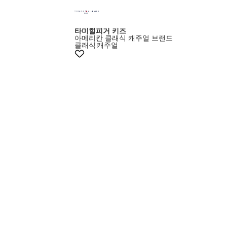
타미힐피거 키즈
아메리칸 클래식 캐주얼 브랜드
클래식
캐주얼