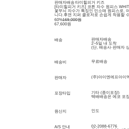
판매자배송
타미힐피거 키즈
[타미힐피거 키즈] 코튼 자수 원피스 WHIT
꽃무늬 자수가 특징인 민소매 원피스로,
니다.후면 지퍼 클로저로 손쉽게 착용할 수
60
%
169,000
원
67,600
원
판매자배송
배송
2~5일 내 도착
(단, 배송사·판매자 
무료배송
배송비
(주)아이엔에프아이
판매자
기타 (종이포장)
포장타입
택배배송은 에코 포
인도
원산지
02-2088-6776
A/S 안내