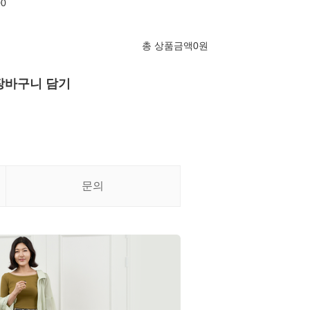
00
총 상품금액
0
원
장바구니 담기
문의