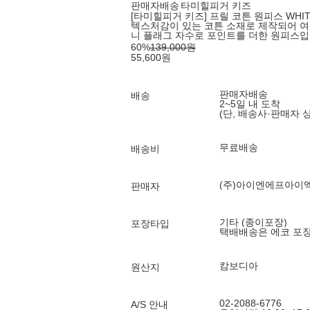
판매자배송
타미힐피거 키즈
[타미힐피거 키즈] 프릴 코튼 원피스 WHIT
텍스처감이 있는 코튼 소재로 제작되어 여
니 플래그 자수로 포인트를 더한 원피스입
60
%
139,000
원
55,600
원
판매자배송
배송
2~5일 내 도착
(단, 배송사·판매자 
무료배송
배송비
(주)아이엔에프아이
판매자
기타 (종이포장)
포장타입
택배배송은 에코 포
캄보디아
원산지
02-2088-6776
A/S 안내