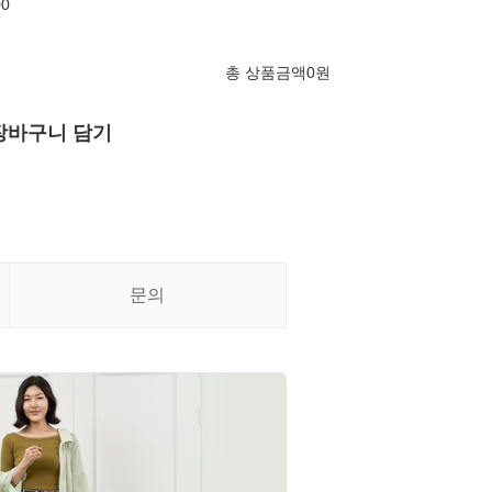
00
총 상품금액
0
원
장바구니 담기
문의