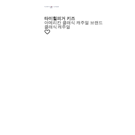
타미힐피거 키즈
아메리칸 클래식 캐주얼 브랜드
클래식
캐주얼