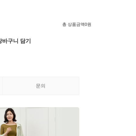
총 상품금액
0
원
장바구니 담기
문의