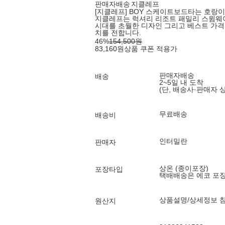
판매자배송
지클레프
[지클레프] BOY 스케이트보드타는 호랑이
지클레프는 럭셔리 리조트 패밀리 스윔웨어
시대를 초월한 디자인 그리고 베스트 가격과
치를 전합니다.
46
%
154,500
원
83,160
원
상품 쿠폰 적용가
판매자배송
배송
2~5일 내 도착
(단, 배송사·판매자 
무료배송
배송비
인터밀란
판매자
상온 (종이포장)
포장타입
택배배송은 에코 포
상품설명/상세정보 
원산지