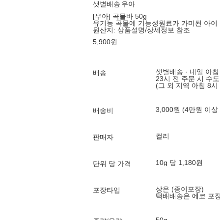
샛별배송
우아
[우아] 곡물바 50g
유기농 곡물에 기능성원료가 가미된 아이
원산지:
상품설명/상세정보 참조
5,900
원
샛별배송 · 내일 아침
배송
23시 전 주문 시 수
(그 외 지역 아침 8시
3,000원 (4만원 이상
배송비
컬리
판매자
10g 당 1,180원
단위 당 가격
상온 (종이포장)
포장타입
택배배송은 에코 포