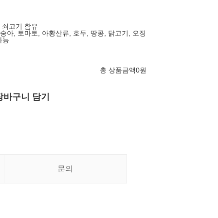
란, 쇠고기 함유
 복숭아, 토마토, 아황산류, 호두, 땅콩, 닭고기, 오징
가능
총 상품금액
0
원
장바구니 담기
문의