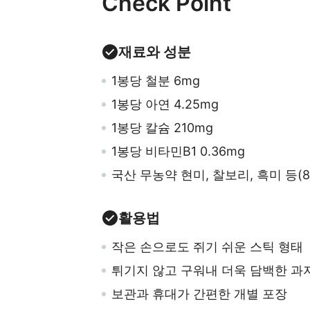
Check Point
재료와 성분
1봉당 철분 6
mg
1봉당 아연 4.25mg
1봉당 칼슘 210mg
1봉당 비타민B1 0.36mg
국산 무농약 현미, 찰보리, 흑미 등(
활용법
작은 손으로도 쥐기 쉬운 스틱 형태
튀기지 않고 구워내 더욱 담백한 과
보관과 휴대가 간편한 개별 포장