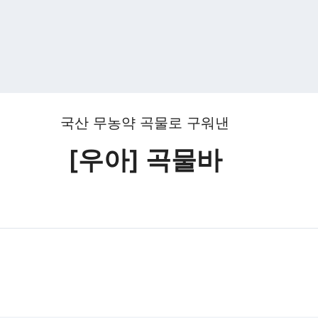
국산 무농약 곡물로 구워낸
[우아] 곡물바