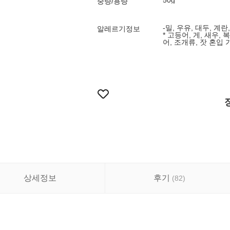
50g
중량/용량
-밀, 우유, 대두, 계
알레르기정보
* 고등어, 게, 새우,
어, 조개류, 잣 혼입 
상세정보
후기
(
82
)