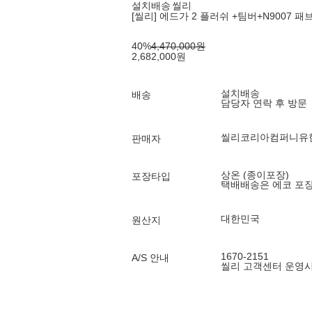
설치배송
씰리
[씰리] 에드가 2 플러쉬 +팀버+N9007 패
40
%
4,470,000
원
2,682,000
원
설치배송
배송
담당자 연락 후 방문
씰리코리아컴퍼니유
판매자
상온 (종이포장)
포장타입
택배배송은 에코 포
대한민국
원산지
1670-2151
A/S 안내
씰리 고객센터 운영시간 