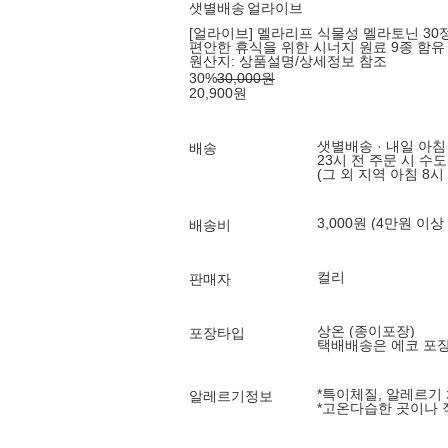
샛별배송
얼라이브
[얼라이브] 멜라리프 식물성 멜라토닌 30
편안한 휴식을 위한 시너지 원료 9종 함유
원산지:
상품설명/상세정보 참조
30
%
30,000
원
20,900
원
샛별배송 · 내일 아침
배송
23시 전 주문 시 수
(그 외 지역 아침 8시
3,000원 (4만원 이상
배송비
컬리
판매자
상온 (종이포장)
포장타입
택배배송은 에코 포
*특이체질, 알레르기
알레르기정보
*고온다습한 곳이나 