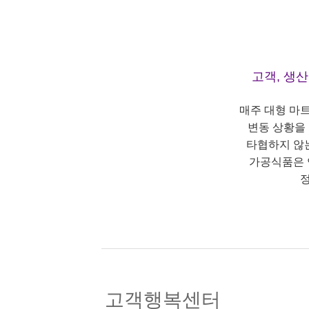
고객, 생
매주 대형 마
변동 상황을
타협하지 않
가공식품은 
정
고객행복센터