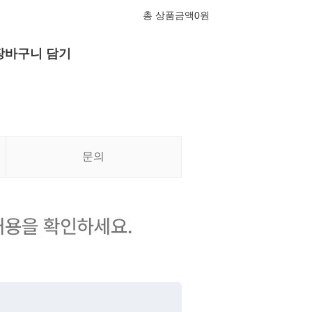
총 상품금액
0
원
장바구니 담기
문의