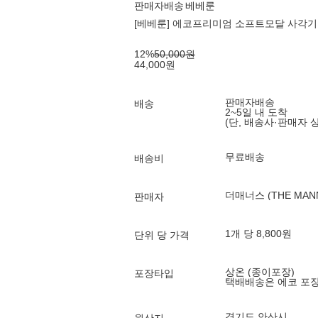
판매자배송
베베룬
[베베룬] 에코프리미엄 소프트모달 사각기
12
%
50,000
원
44,000
원
판매자배송
배송
2~5일 내 도착
(단, 배송사·판매자 
무료배송
배송비
더매너스 (THE MAN
판매자
1개 당 8,800원
단위 당 가격
상온 (종이포장)
포장타입
택배배송은 에코 포
경기도 안산시