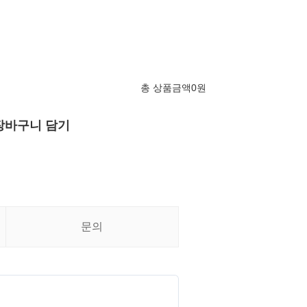
총 상품금액
0
원
장바구니 담기
문의