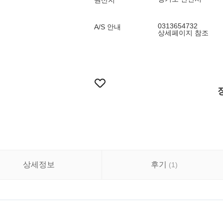
원산지
0313654732
A/S 안내
상세페이지 참조
상세정보
후기
(
1
)