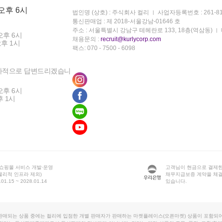
 오후 6시
법인명 (상호) : 주식회사 컬리
사업자등록번호 : 261-81
통신판매업 : 제 2018-서울강남-01646 호
주소 : 서울특별시 강남구 테헤란로 133, 18층(역삼동)
오후 6시
채용문의 :
recruit@kurlycorp.com
오후 1시
팩스: 070 - 7500 - 6098
차적으로 답변드리겠습니
오후 6시
후 1시
 쇼핑몰 서비스 개발·운영
고객님이 현금으로 결제한
물리적 인프라 제외)
채무지급보증 계약을 체
1.15 ~ 2028.01.14
있습니다.
판매되는 상품 중에는 컬리에 입점한 개별 판매자가 판매하는 마켓플레이스(오픈마켓) 상품이 포함되어