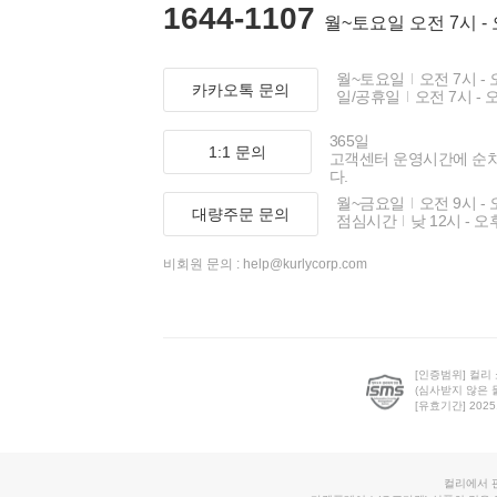
1644-1107
월~토요일 오전 7시 -
월~토요일
오전 7시 - 
카카오톡 문의
일/공휴일
오전 7시 - 
365일
1:1 문의
고객센터 운영시간에 순
다.
월~금요일
오전 9시 - 
대량주문 문의
점심시간
낮 12시 - 오
비회원 문의 :
help@kurlycorp.com
[인증범위] 컬리
(심사받지 않은 
[유효기간] 2025.0
컬리에서 