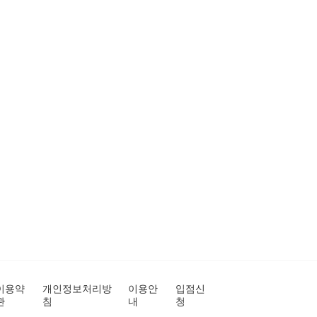
이용약
개인정보처리방
이용안
입점신
관
침
내
청