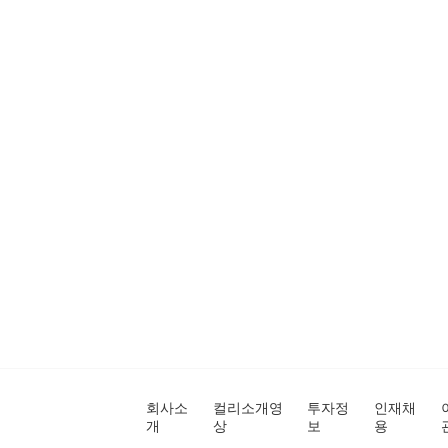
회사소
컬리소개영
투자정
인재채
개
상
보
용