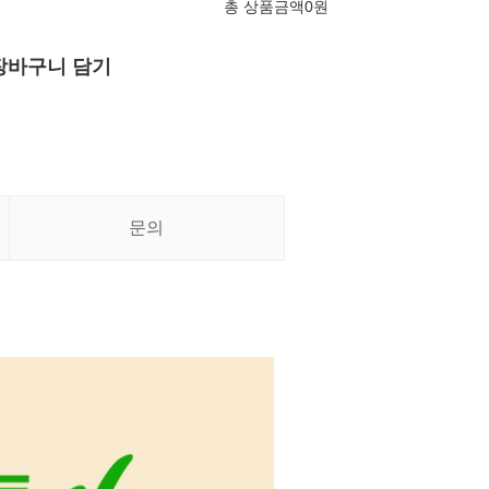
총 상품금액
0
원
장바구니 담기
문의