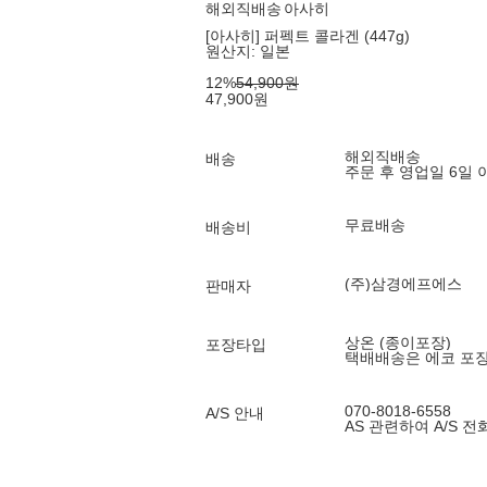
해외직배송
아사히
[아사히] 퍼펙트 콜라겐 (447g)
원산지:
일본
12
%
54,900
원
47,900
원
해외직배송
배송
주문 후 영업일 6일 
무료배송
배송비
(주)삼경에프에스
판매자
상온 (종이포장)
포장타입
택배배송은 에코 포
070-8018-6558
A/S 안내
AS 관련하여 A/S 