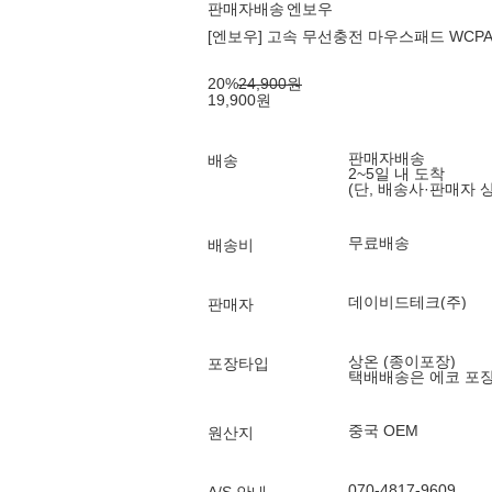
판매자배송
엔보우
[엔보우] 고속 무선충전 마우스패드 WCP
20
%
24,900
원
19,900
원
판매자배송
배송
2~5일 내 도착
(단, 배송사·판매자 
무료배송
배송비
데이비드테크(주)
판매자
상온 (종이포장)
포장타입
택배배송은 에코 포
중국 OEM
원산지
070-4817-9609