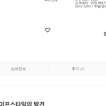
A/S 안내
고객센터 : 070-4817
12시~13시 / 주말/공
상세정보
후기
(
2
)