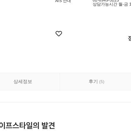
02-6949-3223
A/S 안내
상담가능시간 월-금 10:
상세정보
후기
(
5
)