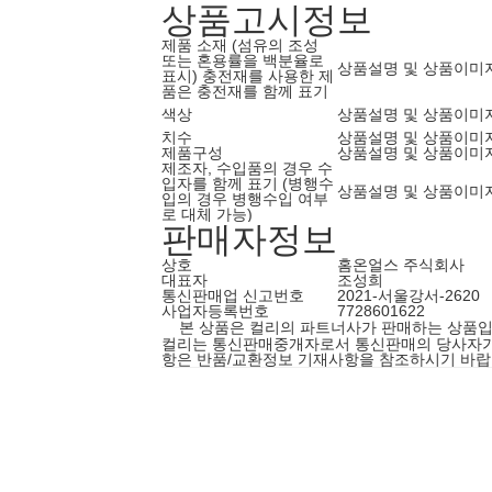
상품고시정보
제품 소재 (섬유의 조성
또는 혼용률을 백분율로
상품설명 및 상품이미
표시) 충전재를 사용한 제
품은 충전재를 함께 표기
색상
상품설명 및 상품이미
치수
상품설명 및 상품이미
제품구성
상품설명 및 상품이미
제조자, 수입품의 경우 수
입자를 함께 표기 (병행수
상품설명 및 상품이미
입의 경우 병행수입 여부
로 대체 가능)
판매자정보
상호
홈온얼스 주식회사
대표자
조성희
통신판매업 신고번호
2021-서울강서-2620
사업자등록번호
7728601622
본 상품은 컬리의 파트너사가 판매하는 상품입
컬리는 통신판매중개자로서 통신판매의 당사자가 아닙
항은 반품/교환정보 기재사항을 참조하시기 바랍