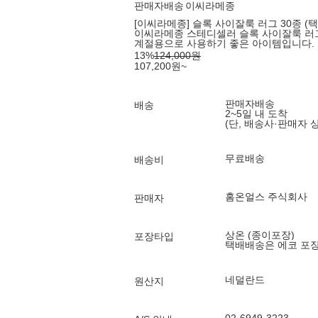
판매자배송
이씨라메종
[이씨라메종] 슬록 사이잘룩 러그 30종 (택
이씨라메종 스테디셀러 슬록 사이잘룩 러그
계절용으로 사용하기 좋은 아이템입니다.
13
%
124,000
원
107,200
원
~
판매자배송
배송
2~5일 내 도착
(단, 배송사·판매자 
무료배송
배송비
홈온얼스 주식회사
판매자
상온 (종이포장)
포장타입
택배배송은 에코 포
네덜란드
원산지